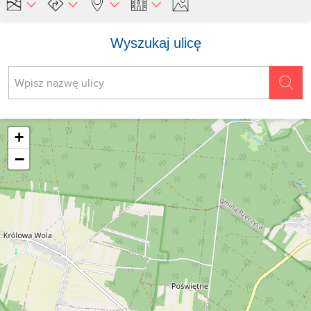
Wyszukaj ulicę
+
−