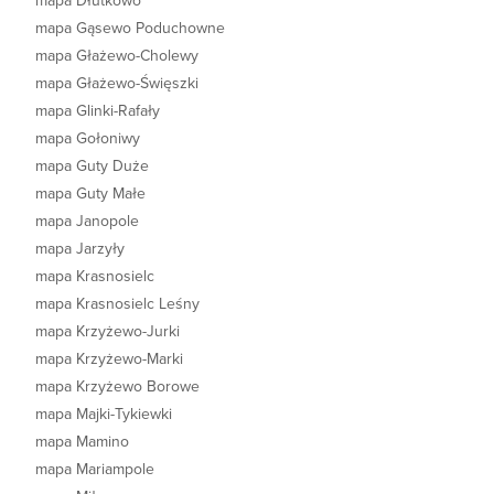
mapa Dłutkowo
mapa Gąsewo Poduchowne
mapa Głażewo-Cholewy
mapa Głażewo-Święszki
mapa Glinki-Rafały
mapa Gołoniwy
mapa Guty Duże
mapa Guty Małe
mapa Janopole
mapa Jarzyły
mapa Krasnosielc
mapa Krasnosielc Leśny
mapa Krzyżewo-Jurki
mapa Krzyżewo-Marki
mapa Krzyżewo Borowe
mapa Majki-Tykiewki
mapa Mamino
mapa Mariampole