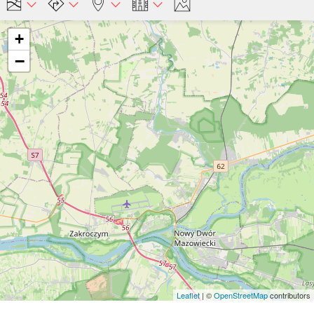
+
−
Leaflet
| ©
OpenStreetMap
contributors