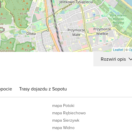
Leaflet
| ©
O
Rozwiń opis
opocie
Trasy dojazdu z Sopotu
mapa Potoki
mapa Rębiechowo
mapa Sierzywk
mapa Widno