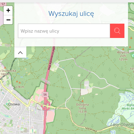
+
Wyszukaj ulicę
−
Zwiń/rozwiń