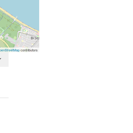
penStreetMap
contributors