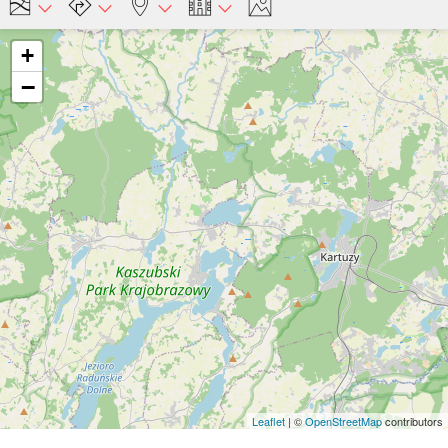
+
−
Leaflet
| ©
OpenStreetMap
contributors