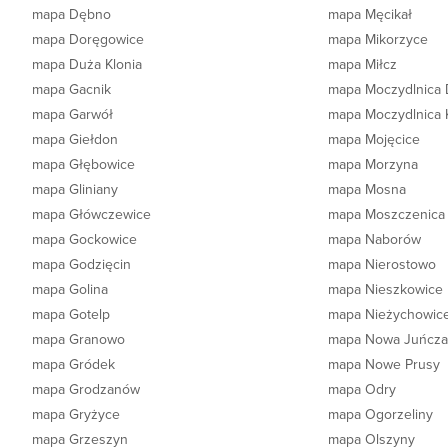
mapa Dębno
mapa Męcikał
mapa Doręgowice
mapa Mikorzyce
mapa Duża Klonia
mapa Miłcz
mapa Gacnik
mapa Moczydlnica
mapa Garwół
mapa Moczydlnica 
mapa Giełdon
mapa Mojęcice
mapa Głębowice
mapa Morzyna
mapa Gliniany
mapa Mosna
mapa Główczewice
mapa Moszczenica
mapa Gockowice
mapa Naborów
mapa Godzięcin
mapa Nierostowo
mapa Golina
mapa Nieszkowice
mapa Gotelp
mapa Nieżychowic
mapa Granowo
mapa Nowa Juńcz
mapa Gródek
mapa Nowe Prusy
mapa Grodzanów
mapa Odry
mapa Gryżyce
mapa Ogorzeliny
mapa Grzeszyn
mapa Olszyny