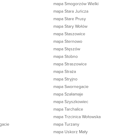
mapa Smogorzów Wielki
mapa Stara Juńcza
mapa Stare Prusy
mapa Stary Wołów
mapa Staszowice
mapa Sternowo
mapa Stęszów
mapa Stobno
mapa Straszowice
mapa Straża
mapa Stryjno
mapa Swornegacie
mapa Szałamaje
mapa Szyszkowiec
mapa Tarchalice
mapa Trzcinica Wołowska
gacie
mapa Turzany
mapa Uskorz Mały