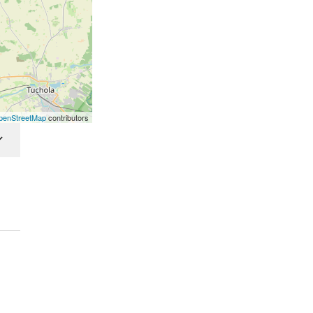
penStreetMap
contributors