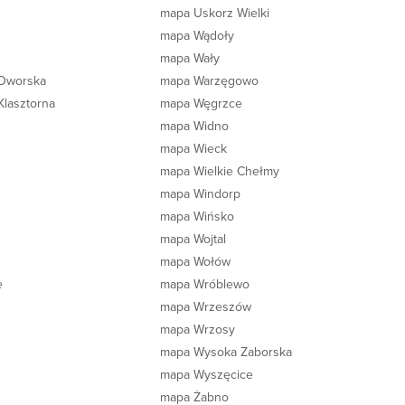
mapa Uskorz Wielki
mapa Wądoły
mapa Wały
 Dworska
mapa Warzęgowo
Klasztorna
mapa Węgrzce
mapa Widno
mapa Wieck
mapa Wielkie Chełmy
mapa Windorp
mapa Wińsko
mapa Wojtal
mapa Wołów
e
mapa Wróblewo
a
mapa Wrzeszów
mapa Wrzosy
mapa Wysoka Zaborska
mapa Wyszęcice
mapa Żabno