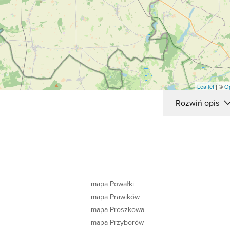
Leaflet
| ©
O
Rozwiń opis
e
mapa Powałki
mapa Prawików
mapa Proszkowa
mapa Przyborów