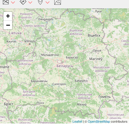
+
−
Leaflet
| ©
OpenStreetMap
contributors