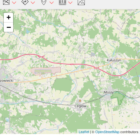
+
−
Leaflet
| ©
OpenStreetMap
contributors