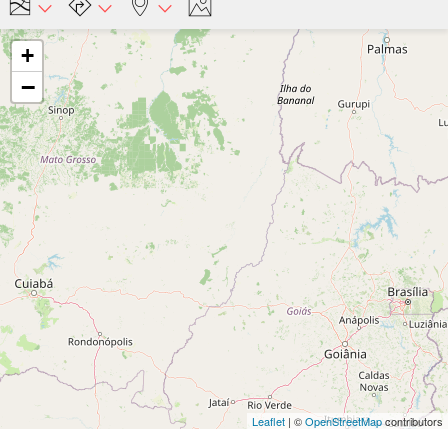
+
−
Leaflet
| ©
OpenStreetMap
contributors