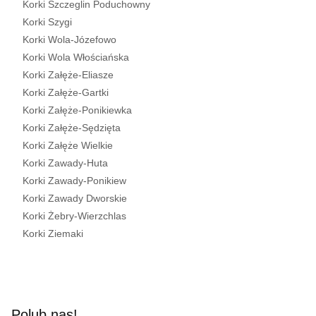
Korki Szczeglin Poduchowny
Korki Szygi
Korki Wola-Józefowo
Korki Wola Włościańska
Korki Załęże-Eliasze
Korki Załęże-Gartki
Korki Załęże-Ponikiewka
Korki Załęże-Sędzięta
Korki Załęże Wielkie
Korki Zawady-Huta
Korki Zawady-Ponikiew
Korki Zawady Dworskie
Korki Żebry-Wierzchlas
Korki Ziemaki
Polub nas!