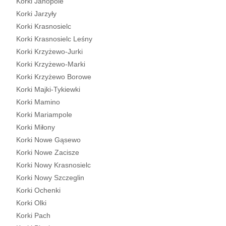
Korki Janopole
Korki Jarzyły
Korki Krasnosielc
Korki Krasnosielc Leśny
Korki Krzyżewo-Jurki
Korki Krzyżewo-Marki
Korki Krzyżewo Borowe
Korki Majki-Tykiewki
Korki Mamino
Korki Mariampole
Korki Miłony
Korki Nowe Gąsewo
Korki Nowe Zacisze
Korki Nowy Krasnosielc
Korki Nowy Szczeglin
Korki Ochenki
Korki Olki
Korki Pach