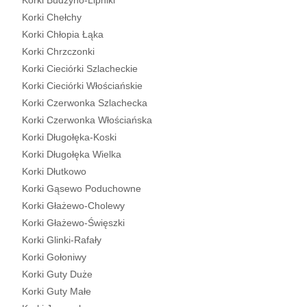
Korki Budzyno-Lipniki
Korki Chełchy
Korki Chłopia Łąka
Korki Chrzczonki
Korki Cieciórki Szlacheckie
Korki Cieciórki Włościańskie
Korki Czerwonka Szlachecka
Korki Czerwonka Włościańska
Korki Długołęka-Koski
Korki Długołęka Wielka
Korki Dłutkowo
Korki Gąsewo Poduchowne
Korki Głażewo-Cholewy
Korki Głażewo-Święszki
Korki Glinki-Rafały
Korki Gołoniwy
Korki Guty Duże
Korki Guty Małe