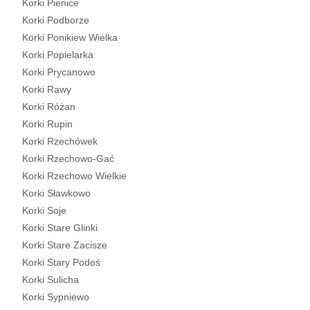
Korki Pienice
Korki Podborze
Korki Ponikiew Wielka
Korki Popielarka
Korki Prycanowo
Korki Rawy
Korki Różan
Korki Rupin
Korki Rzechówek
Korki Rzechowo-Gać
Korki Rzechowo Wielkie
Korki Sławkowo
Korki Soje
Korki Stare Glinki
Korki Stare Zacisze
Korki Stary Podoś
Korki Sulicha
Korki Sypniewo