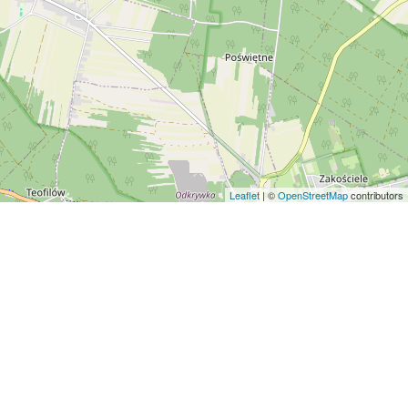
Leaflet
| ©
OpenStreetMap
contributors