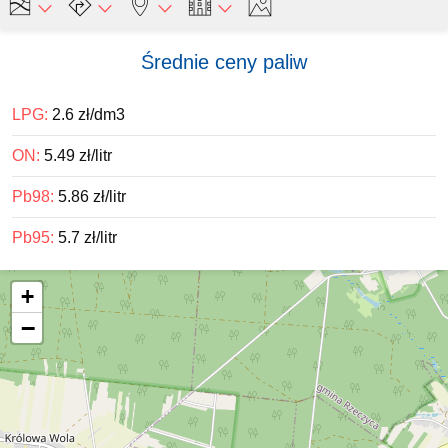
Średnie ceny paliw
LPG:
2.6 zł/dm3
ON:
5.49 zł/litr
Pb98:
5.86 zł/litr
Pb95:
5.7 zł/litr
+
−