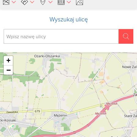
Wyszukaj ulicę
+
−