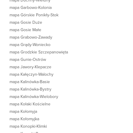
mapa Duchny-Wieluny
mapa Garbowo-Kolonia
mapa Górskie Ponikły-Stok
mapa Gosie Duże
mapa Gosie Małe
mapa Grabowo-Zawady
mapa Grądy-Woniecko
mapa Grodzkie Szczepanowięta
mapa Gunie-Ostrów
mapa Jawory-Klepacze
mapa Kałęczyn-Walochy
mapa Kalinówka-Basie
mapa Kalinówka-Bystry
mapa Kalinówka-Wielobory
mapa Kołaki Kościelne
mapa Kołomyja
mapa Kołomyjka
mapa Konopki-Klimki