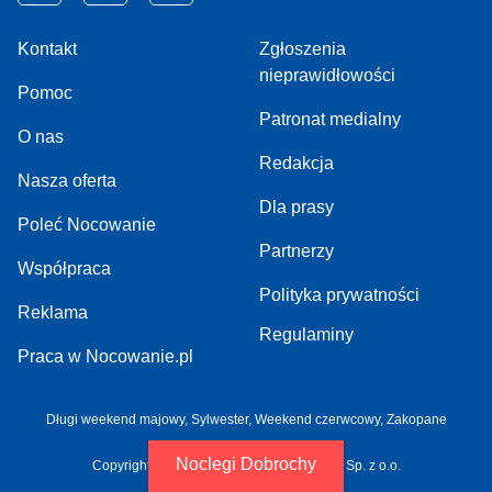
Kontakt
Zgłoszenia
nieprawidłowości
Pomoc
Patronat medialny
O nas
Redakcja
Nasza oferta
Dla prasy
Poleć Nocowanie
Partnerzy
Współpraca
Polityka prywatności
Reklama
Regulaminy
Praca w Nocowanie.pl
Długi weekend majowy,
Sylwester,
Weekend czerwcowy,
Zakopane
Noclegi Dobrochy
Copyright 2005-2026 by NOCOWANIE.PL Sp. z o.o.