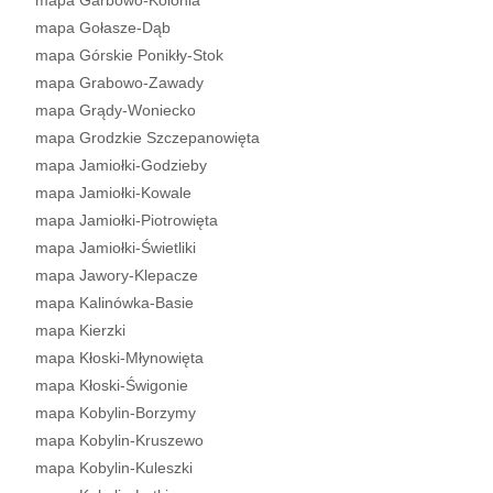
mapa Garbowo-Kolonia
mapa Gołasze-Dąb
mapa Górskie Ponikły-Stok
mapa Grabowo-Zawady
mapa Grądy-Woniecko
mapa Grodzkie Szczepanowięta
mapa Jamiołki-Godzieby
mapa Jamiołki-Kowale
mapa Jamiołki-Piotrowięta
mapa Jamiołki-Świetliki
mapa Jawory-Klepacze
mapa Kalinówka-Basie
mapa Kierzki
mapa Kłoski-Młynowięta
mapa Kłoski-Świgonie
mapa Kobylin-Borzymy
mapa Kobylin-Kruszewo
mapa Kobylin-Kuleszki