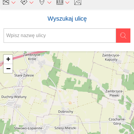
Wyszukaj ulicę
+
−