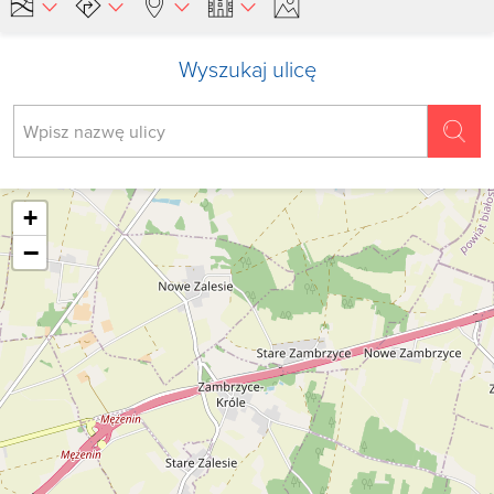
Wyszukaj ulicę
+
−