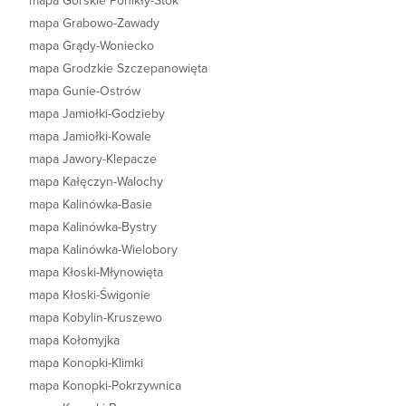
mapa Górskie Ponikły-Stok
mapa Grabowo-Zawady
mapa Grądy-Woniecko
mapa Grodzkie Szczepanowięta
mapa Gunie-Ostrów
mapa Jamiołki-Godzieby
mapa Jamiołki-Kowale
mapa Jawory-Klepacze
mapa Kałęczyn-Walochy
mapa Kalinówka-Basie
mapa Kalinówka-Bystry
mapa Kalinówka-Wielobory
mapa Kłoski-Młynowięta
mapa Kłoski-Świgonie
mapa Kobylin-Kruszewo
mapa Kołomyjka
mapa Konopki-Klimki
mapa Konopki-Pokrzywnica