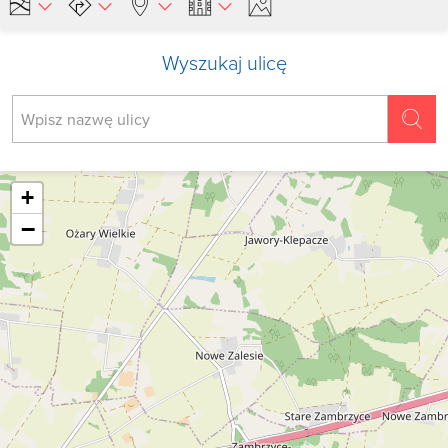
Wyszukaj ulicę
+
−