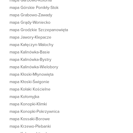
mapa Garbowo-Kolonia
mapa Górskie Ponikły-Stok
mapa Grabowo-Zawady
mapa Grądy-Woniecko
mapa Grodzkie Szczepanowięta
mapa Jawory-Klepacze
mapa Kałęczyn-Walochy
mapa Kalinówka-Basie
mapa Kalinówka-Bystry
mapa Kalinówka-Wielobory
mapa Kłoski-Młynowięta
mapa Kłoski-Świgonie
mapa Kołaki Kościelne
mapa Kołomyjka
mapa Konopki-Klimki
mapa Konopki-Pokrzywnica
mapa Kossaki-Borowe
mapa Krzewo-Plebanki