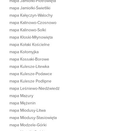
mapa Jamiołki-Piotrowięta
mapa Jamiołki-Świetliki
mapa Kałęczyn-Walochy
mapa Kalinowo-Czosnowo
mapa Kalinowo-Solki
mapa Kłoski-Młynowięta
mapa Kołaki Kościelne
mapa Kołomyjka
mapa Kossaki-Borowe
mapa Kulesze-Litewka
mapa Kulesze-Podawce
mapa Kulesze Podlipne
mapa Leśniewo-Niedźwiedź
mapa Mazury
mapa Mężenin
mapa Miodusy-Litwa
mapa Miodusy-Stasiowięta
mapa Modzele-Górki