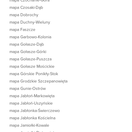
mapa Czochanie-Góra
mapa Czosaki-Dąb
mapa Dobrochy
mapa Duchny-Wieluny
mapa Faszcze
mapa Garbowo-Kolonia
mapa Gołasze-Dąb
mapa Gołasze-Górki
mapa Gołasze-Puszcza
mapa Gołasze Mościckie
mapa Górskie Ponikły-Stok
mapa Grodzkie Szczepanowięta
mapa Gunie-Ostrów
mapa Jabłoń-Markowięta
mapa Jabłoń-Uszyńskie
mapa Jabłonka-Świerczewo
mapa Jabłonka Kościelna
mapa Jamiołki-Kowale