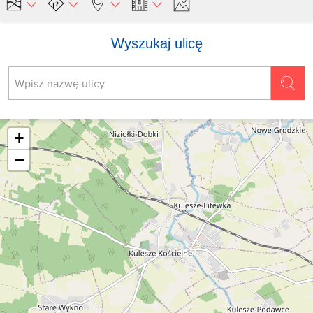
Wyszukaj ulicę
+
−