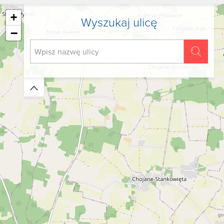
+
Wyszukaj ulicę
−
Zwiń/rozwiń