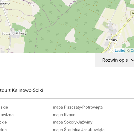
Leaflet
| ©
O
Rozwiń opis
zdu z Kalinowo-Solki
skie
mapa Piszczaty-Piotrowięta
rowizna
mapa Rzące
ckie
mapa Sokoły-Jaźwiny
elna
mapa Średnica-Jakubowięta