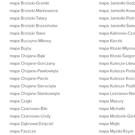
mapa Brzóski-Gromki
mapa Jamiołki-God
mapa Brzóski-Markowizna
mapa Jamiołki-Kow
mapa Brzóski-Tatary
mapa Jamiołki-Piot
mapa Brzóski Brzezińskie
mapa Jamiołki-Świet
mapa Brzóski Stare
mapa Kalinowo-Cz
mapa Buczyno-Mikosy
mapa Kierzki
mapa Bujny
mapa Kłoski-Młyno
mapa Chojane-Bąki
mapa Kłoski-Świgo
mapa Chojane-Gorczany
mapa Kulesze-Lite
mapa Chojane-Pawłowięta
mapa Kulesze-Pod
mapa Chojane-Piecki
mapa Kulesze Kośc
mapa Chojane-Sierocięta
mapa Kulesze Podl
mapa Chojane-Stankowięta
mapa Leśniewo-Ni
mapa Czajki
mapa Mazury
mapa Czarnowo-Biki
mapa Michałki
mapa Czarnowo-Undy
mapa Modzele-Gór
mapa Dąbrowa-Dzięciel
mapa Mojki
mapa Faszcze
mapa Mystki-Rzym