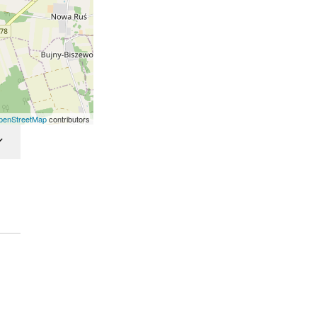
penStreetMap
contributors