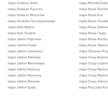
mapa Gołasze-Górki
mapa Niziołki-Dobk
mapa Gołasze-Puszcza
mapa Noski Śnietn
mapa Gołasze Mościckie
mapa Nowa Ruś
mapa Grodzkie Szczepanowięta
mapa Nowe Grodzk
mapa Idźki-Wykno
mapa Nowe Kalino
mapa Idźki Średnie
mapa Nowe Osipy
mapa Jabłoń-Dąbrowa
mapa Nowe Racibo
mapa Jabłoń-Dobki
mapa Nowe Wykno
mapa Jabłoń-Jankowce
mapa Olszewo-Prz
mapa Jabłoń-Kikolskie
mapa Osipy-Koloni
mapa Jabłoń-Markowięta
mapa Osipy-Lepert
mapa Jabłoń-Rykacze
mapa Osipy-Wydzio
mapa Jabłoń-Samsony
mapa Osipy-Wydzio
mapa Jabłoń-Śliwowo
mapa Osipy-Zakrze
mapa Jabłoń-Spały
mapa Piszczaty-Ko