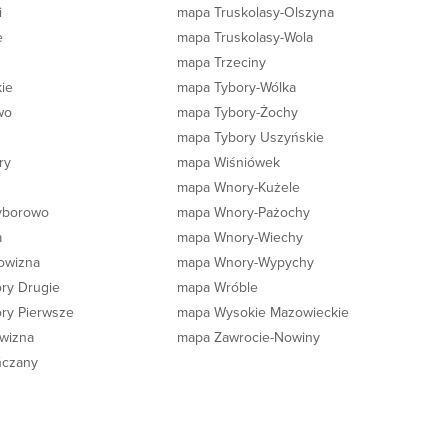
i
mapa Truskolasy-Olszyna
e
mapa Truskolasy-Wola
mapa Trzeciny
ie
mapa Tybory-Wólka
wo
mapa Tybory-Żochy
mapa Tybory Uszyńskie
ry
mapa Wiśniówek
mapa Wnory-Kużele
yborowo
mapa Wnory-Pażochy
a
mapa Wnory-Wiechy
owizna
mapa Wnory-Wypychy
ry Drugie
mapa Wróble
ry Pierwsze
mapa Wysokie Mazowieckie
wizna
mapa Zawrocie-Nowiny
ńczany