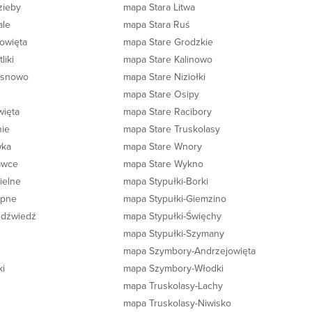
zieby
mapa Stara Litwa
ale
mapa Stara Ruś
rowięta
mapa Stare Grodzkie
liki
mapa Stare Kalinowo
osnowo
mapa Stare Niziołki
mapa Stare Osipy
więta
mapa Stare Racibory
nie
mapa Stare Truskolasy
wka
mapa Stare Wnory
awce
mapa Stare Wykno
ielne
mapa Stypułki-Borki
ipne
mapa Stypułki-Giemzino
edźwiedź
mapa Stypułki-Święchy
mapa Stypułki-Szymany
mapa Szymbory-Andrzejowięta
ki
mapa Szymbory-Włodki
mapa Truskolasy-Lachy
mapa Truskolasy-Niwisko