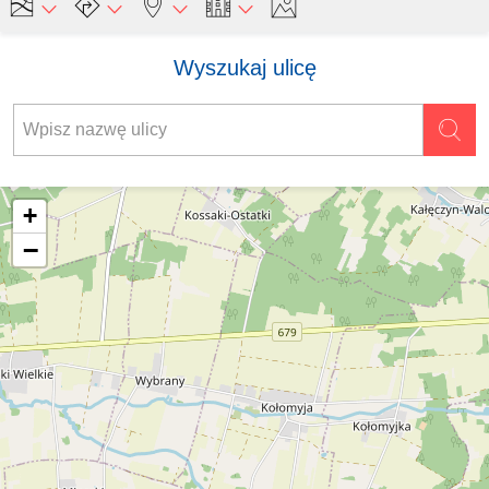
Wyszukaj ulicę
+
−