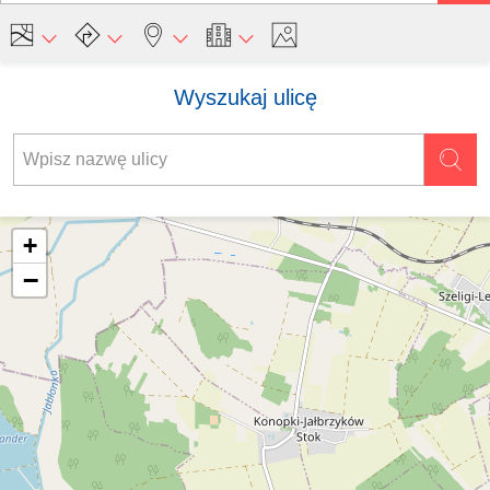
Wyszukaj ulicę
+
−