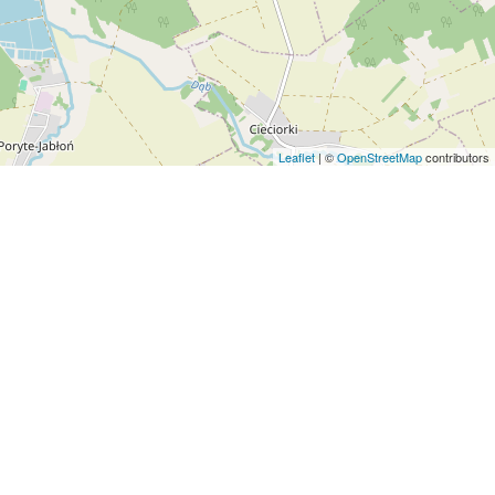
Leaflet
| ©
OpenStreetMap
contributors