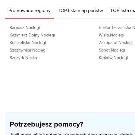
Promowane regiony
TOP-lista map państw
TOP-lista m
Karpacz Noclegi
Białka Tatrzańska 
Kazimierz Dolny Noclegi
Wisła Noclegi
Kościelisko Noclegi
Zakopane Noclegi
Szczawnica Noclegi
Sopot Noclegi
Szczyrk Noclegi
Kraków Noclegi
Potrzebujesz pomocy?
Jeśli masz jakieś pytania lub potrzebujesz wsparcia, skonta