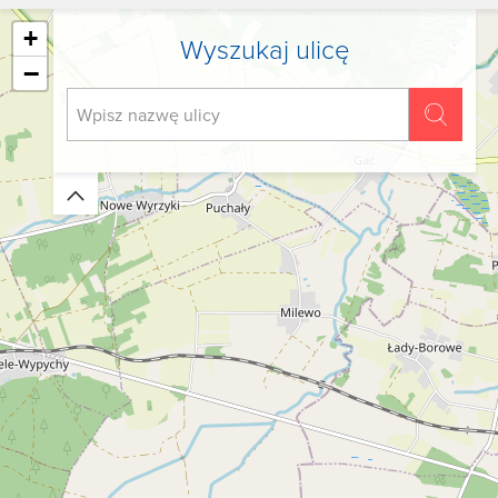
+
Wyszukaj ulicę
−
Zwiń/rozwiń