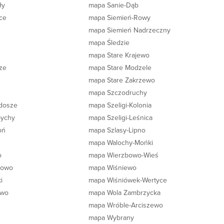
ły
mapa Sanie-Dąb
ce
mapa Siemień-Rowy
mapa Siemień Nadrzeczny
mapa Śledzie
mapa Stare Krajewo
ze
mapa Stare Modzele
mapa Stare Zakrzewo
mapa Szczodruchy
dosze
mapa Szeligi-Kolonia
pychy
mapa Szeligi-Leśnica
oń
mapa Szlasy-Lipno
mapa Walochy-Mońki
o
mapa Wierzbowo-Wieś
bowo
mapa Wiśniewo
i
mapa Wiśniówek-Wertyce
ewo
mapa Wola Zambrzycka
mapa Wróble-Arciszewo
mapa Wybrany