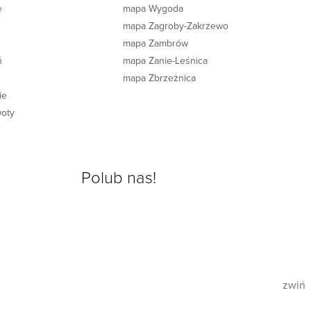
e
mapa Wygoda
e
mapa Zagroby-Zakrzewo
mapa Zambrów
ń
mapa Zanie-Leśnica
mapa Zbrzeżnica
ie
woty
Polub nas!
zwiń