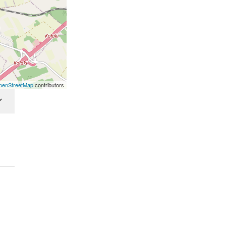
penStreetMap
contributors