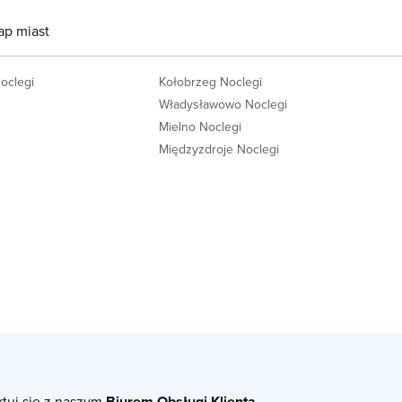
ap miast
Noclegi
Kołobrzeg Noclegi
Władysławowo Noclegi
Mielno Noclegi
Międzyzdroje Noclegi
ktuj się z naszym
Biurem Obsługi Klienta