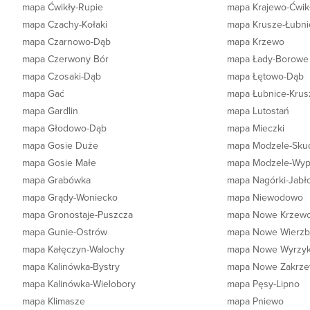
mapa Ćwikły-Rupie
mapa Krajewo-Ćwik
mapa Czachy-Kołaki
mapa Krusze-Łubni
mapa Czarnowo-Dąb
mapa Krzewo
mapa Czerwony Bór
mapa Łady-Borowe
mapa Czosaki-Dąb
mapa Łętowo-Dąb
mapa Gać
mapa Łubnice-Krus
mapa Gardlin
mapa Lutostań
mapa Głodowo-Dąb
mapa Mieczki
mapa Gosie Duże
mapa Modzele-Sku
mapa Gosie Małe
mapa Modzele-Wy
mapa Grabówka
mapa Nagórki-Jabł
mapa Grądy-Woniecko
mapa Niewodowo
mapa Gronostaje-Puszcza
mapa Nowe Krzew
mapa Gunie-Ostrów
mapa Nowe Wierz
mapa Kałęczyn-Walochy
mapa Nowe Wyrzyk
mapa Kalinówka-Bystry
mapa Nowe Zakrz
mapa Kalinówka-Wielobory
mapa Pęsy-Lipno
mapa Klimasze
mapa Pniewo