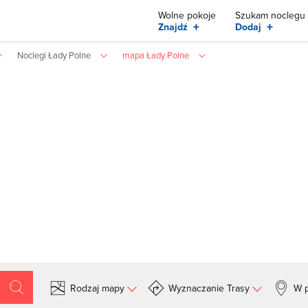
Wolne pokoje
Szukam noclegu
+
+
Znajdź
Dodaj
Noclegi Łady Polne
mapa Łady Polne
Rodzaj mapy
Wyznaczanie Trasy
W p