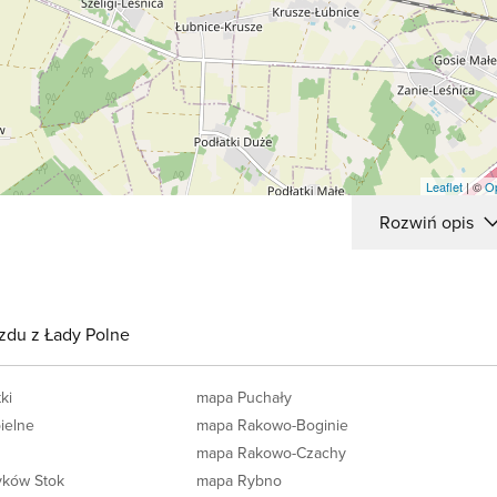
Leaflet
| ©
O
Rozwiń opis
azdu z Łady Polne
ki
mapa Puchały
ielne
mapa Rakowo-Boginie
mapa Rakowo-Czachy
yków Stok
mapa Rybno