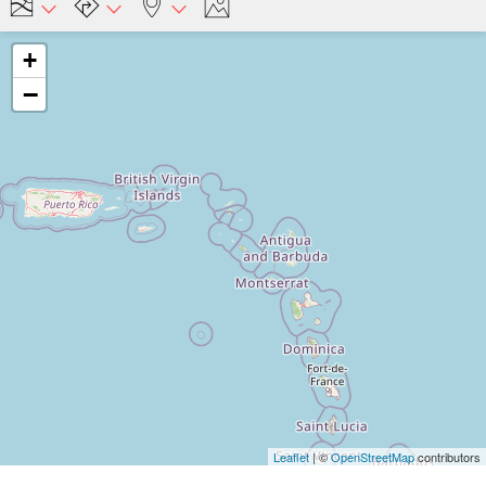
+
−
Leaflet
| ©
OpenStreetMap
contributors