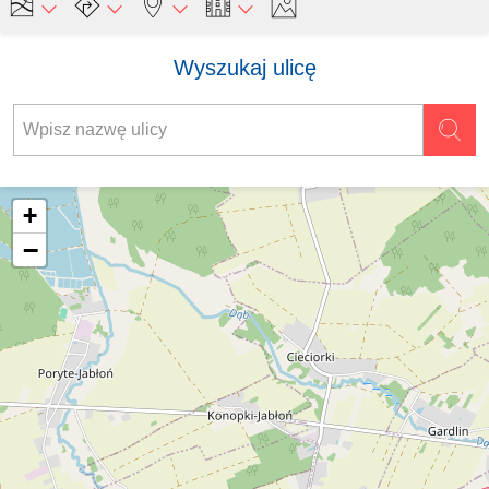
Wyszukaj ulicę
+
−