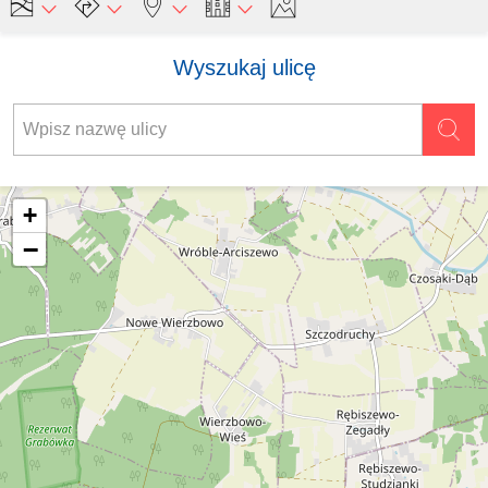
Wyszukaj ulicę
+
−