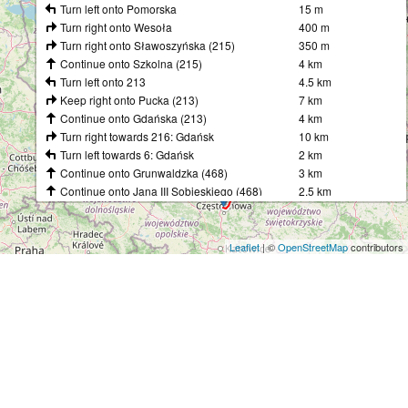
Turn left onto Pomorska
15 m
Turn right onto Wesoła
400 m
Turn right onto Sławoszyńska (215)
350 m
Continue onto Szkolna (215)
4 km
Turn left onto 213
4.5 km
Keep right onto Pucka (213)
7 km
Continue onto Gdańska (213)
4 km
Turn right towards 216: Gdańsk
10 km
Turn left towards 6: Gdańsk
2 km
Continue onto Grunwaldzka (468)
3 km
Continue onto Jana III Sobieskiego (468)
2.5 km
Continue onto Morska (468)
3 km
Turn right towards S6: Gdańsk
35 km
Continue onto Autostrada Bursztynowa (A1)
55 km
Leaflet
| ©
OpenStreetMap
contributors
Merge left onto Autostrada Bursztynowa (A1)
350 km
Take the ramp towards 91: Częstochowa
400 m
Keep right towards 91: Częstochowa
1 km
Continue onto Aleja Wojska Polskiego (786)
900 m
Turn right onto Połaniecka
800 m
Continue onto Długa
2.5 km
Continue onto Mała
300 m
Turn right onto Mykanowska (483)
500 m