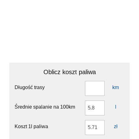
Turn left onto Akacjowa
1.5 km
Turn right onto Słoneczna
200 m
Continue onto Częstochowska
1.5 km
Turn right onto Poprzeczna
20 m
You have arrived at your destination, on the right
0 m
Oblicz koszt paliwa
Długość trasy
km
Średnie spalanie na 100km
l
Koszt 1l paliwa
zł