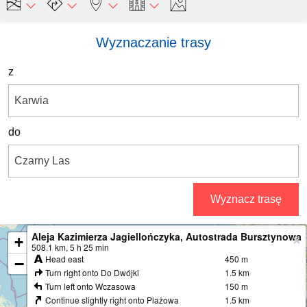
Wyznaczanie trasy
z
do
Wyznacz trasę
Aleja Kazimierza Jagiellończyka, Autostrada Bursztynowa
+
508.1 km, 5 h 25 min
Head east
450 m
−
Turn right onto Do Dwójki
1.5 km
Turn left onto Wczasowa
150 m
Continue slightly right onto Plażowa
1.5 km