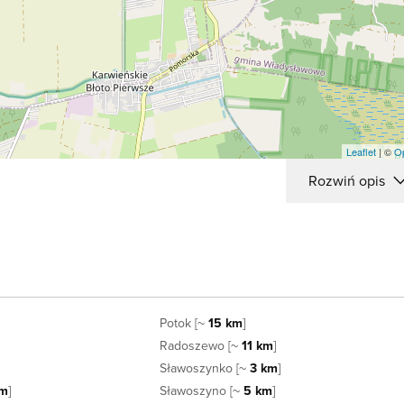
Leaflet
| ©
O
Rozwiń opis
Potok [~
15 km
]
Radoszewo [~
11 km
]
Sławoszynko [~
3 km
]
km
]
Sławoszyno [~
5 km
]