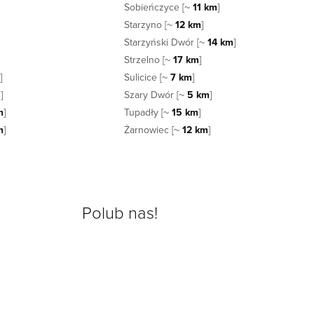
Sobieńczyce [~
11 km
]
Starzyno [~
12 km
]
Starzyński Dwór [~
14 km
]
Strzelno [~
17 km
]
m
]
Sulicice [~
7 km
]
m
]
Szary Dwór [~
5 km
]
m
]
Tupadły [~
15 km
]
m
]
Żarnowiec [~
12 km
]
Polub nas!