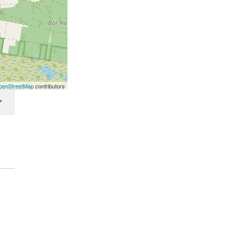
penStreetMap
contributors