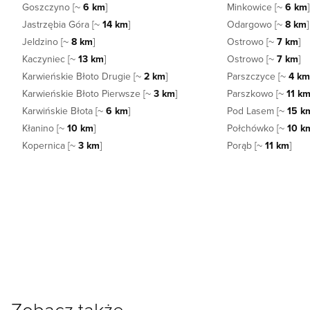
Goszczyno [~
6 km
]
Minkowice [~
6 km
]
Jastrzębia Góra [~
14 km
]
Odargowo [~
8 km
]
Jeldzino [~
8 km
]
Ostrowo [~
7 km
]
Kaczyniec [~
13 km
]
Ostrowo [~
7 km
]
Karwieńskie Błoto Drugie [~
2 km
]
Parszczyce [~
4 k
Karwieńskie Błoto Pierwsze [~
3 km
]
Parszkowo [~
11 k
Karwińskie Błota [~
6 km
]
Pod Lasem [~
15 k
Kłanino [~
10 km
]
Połchówko [~
10 k
Kopernica [~
3 km
]
Porąb [~
11 km
]
Zobacz także