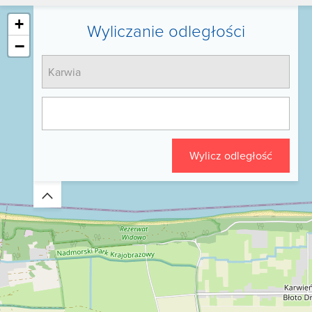
+
Wyliczanie odległości
−
Wylicz odległość
Zwiń/rozwiń