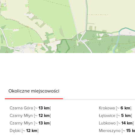
Okoliczne miejscowości
Czarna Góra [~
13 km
]
Krokowa [~
6 km
]
Czarny Młyn [~
12 km
]
Łętowice [~
5 km
]
Czarny Młyn [~
13 km
]
Lubkowo [~
14 km
]
Dębki [~
12 km
]
Mieroszyno [~
15 