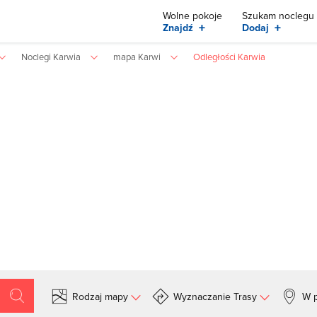
Wolne pokoje
Szukam noclegu
+
+
Znajdź
Dodaj
Noclegi Karwia
mapa Karwi
Odległości Karwia
Rodzaj mapy
Wyznaczanie Trasy
W p