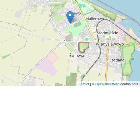
Leaflet
| ©
OpenStreetMap
contributors