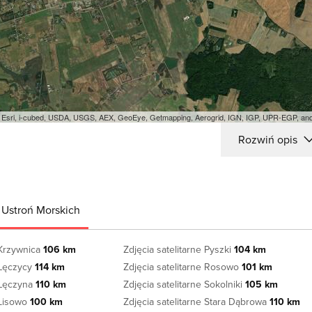
e: Esri, i-cubed, USDA, USGS, AEX, GeoEye, Getmapping, Aerogrid, IGN, IGP, UPR-EGP, a
Rozwiń opis
 Ustroń Morskich
 Krzywnica
106 km
Zdjęcia satelitarne Pyszki
104 km
 Łęczycy
114 km
Zdjęcia satelitarne Rosowo
101 km
e Łęczyna
110 km
Zdjęcia satelitarne Sokolniki
105 km
 Lisowo
100 km
Zdjęcia satelitarne Stara Dąbrowa
110 km