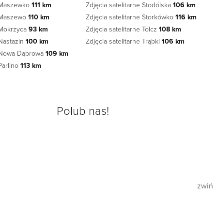
e Maszewko
111 km
Zdjęcia satelitarne Stodólska
106 km
e Maszewo
110 km
Zdjęcia satelitarne Storkówko
116 km
e Mokrzyca
93 km
Zdjęcia satelitarne Tolcz
108 km
 Nastazin
100 km
Zdjęcia satelitarne Trąbki
106 km
ne Nowa Dąbrowa
109 km
 Parlino
113 km
Polub nas!
zwiń