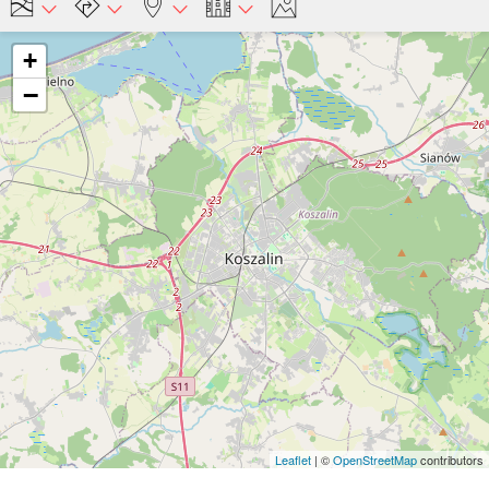
+
−
Leaflet
| ©
OpenStreetMap
contributors