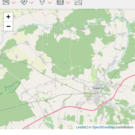
+
−
Leaflet
| ©
OpenStreetMap
contributors