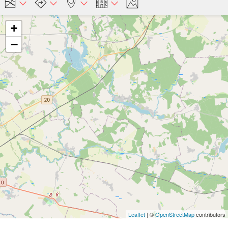
+
−
Leaflet
| ©
OpenStreetMap
contributors