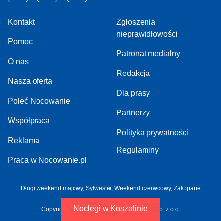
Kontakt
Zgłoszenia
nieprawidłowości
Pomoc
Patronat medialny
O nas
Redakcja
Nasza oferta
Dla prasy
Poleć Nocowanie
Partnerzy
Współpraca
Polityka prywatności
Reklama
Regulaminy
Praca w Nocowanie.pl
Długi weekend majowy,
Sylwester,
Weekend czerwcowy,
Zakopane
Noclegi w Koszalinie
Copyright 2005-2026 by NOCOWANIE.PL Sp. z o.o.