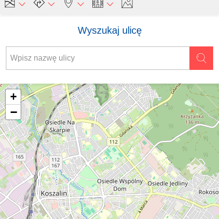
Wyszukaj ulicę
+
−