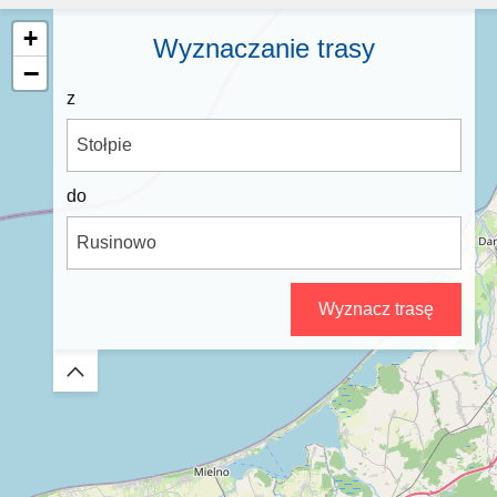
+
Wyznaczanie trasy
−
z
do
Wyznacz trasę
Zwiń/rozwiń