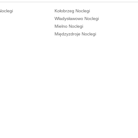
onto Polanowska (205)
Exit the traffic circle onto Pol
Noclegi
Kołobrzeg Noclegi
Turn left onto Łączna (205)
Władysławowo Noclegi
Continue onto Koszalińska (20
Mielno Noclegi
Enter the traffic circle and take 
towards Darłowo
Międzyzdroje Noclegi
Exit the traffic circle towards D
Make a slight right onto Armii 
(205)
Continue straight onto Armii Kr
Enter the traffic circle and take 
towards Darłowo
Exit the traffic circle towards D
Enter Rondo Andrzeja Leppera
the 2nd exit onto 205
Exit the traffic circle onto 205
Make a slight left onto 205
Turn right
Continue straight
Keep left at the fork
Turn left onto 203
Turn right
Turn right onto Pszenna