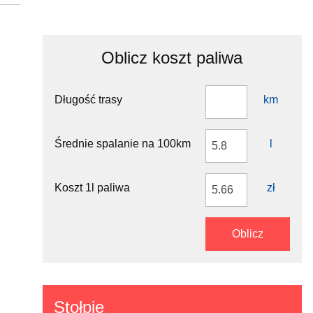
anowska (205)
1.5 km
100 m
5)
150 m
Oblicz koszt paliwa
the 2nd exit
25 m
arłowo
150 m
Krajowej
Długość trasy
km
800 m
ajowej (205)
700 m
the 3rd exit
Średnie spalanie na 100km
l
35 m
arłowo
4.5 km
 and take
50 m
Koszt 1l paliwa
zł
4.5 km
1.5 km
4.5 km
Oblicz
300 m
3.5 km
1 km
6 km
80 m
Stołpie