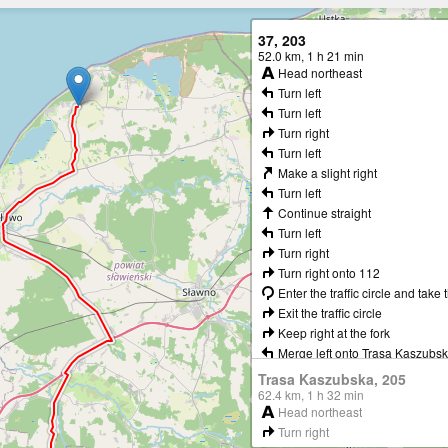
Szukaj
37, 203
52.0 km, 1 h 21 min
Head northeast
Turn left
Turn left
Turn right
Turn left
Make a slight right
Turn left
Continue straight
Turn left
Turn right
Turn right onto 112
Enter the traffic circle and take 
Exit the traffic circle
Keep right at the fork
Merge left onto Trasa Kaszubsk
Take the ramp
Trasa Kaszubska, 205
Enter the traffic circle and take 
62.4 km, 1 h 32 min
onto 37
Head northeast
Exit the traffic circle onto 37
Turn right
Enter the traffic circle and take 