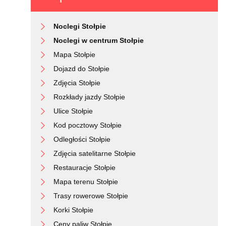
ation,
0 m
Noclegi Stołpie
Noclegi w centrum Stołpie
Mapa Stołpie
Dojazd do Stołpie
Zdjęcia Stołpie
Rozkłady jazdy Stołpie
Ulice Stołpie
Kod pocztowy Stołpie
Odległości Stołpie
Zdjęcia satelitarne Stołpie
Restauracje Stołpie
Mapa terenu Stołpie
Trasy rowerowe Stołpie
Korki Stołpie
Ceny paliw Stołpie