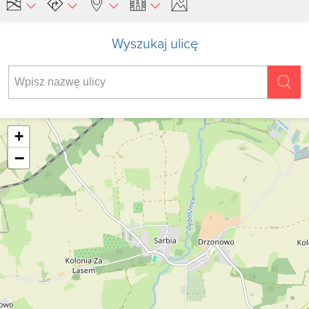
Wyszukaj ulicę
+
−