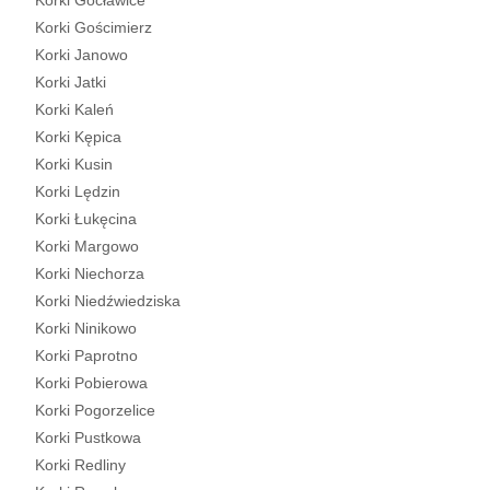
Korki Gocławice
Korki Gościmierz
Korki Janowo
Korki Jatki
Korki Kaleń
Korki Kępica
Korki Kusin
Korki Lędzin
Korki Łukęcina
Korki Margowo
Korki Niechorza
Korki Niedźwiedziska
Korki Ninikowo
Korki Paprotno
Korki Pobierowa
Korki Pogorzelice
Korki Pustkowa
Korki Redliny