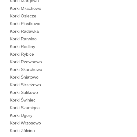
Korki Margowo
Korki Miłachowo
Korki Osiecze
Korki Płastkowo
Korki Radawka
Korki Rarwino
Korki Redliny
Korki Rybice
Korki Rzewnowo
Korki Skarchowo
Korki Śniatowo
Korki Strzeżewo
Korki Sulikowo
Korki Świniec
Korki Szumiąca
Korki Ugory
Korki Wrzosowo
Korki Żółcino