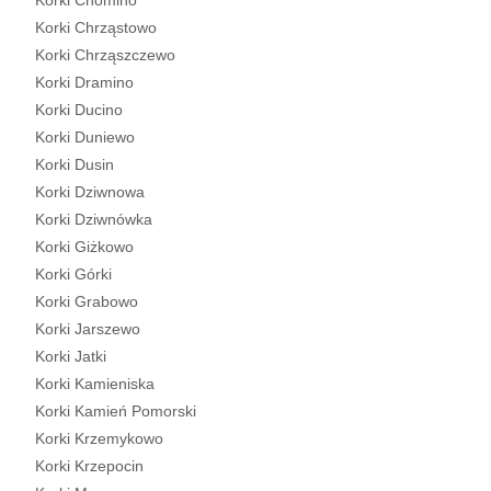
Korki Chomino
Korki Chrząstowo
Korki Chrząszczewo
Korki Dramino
Korki Ducino
Korki Duniewo
Korki Dusin
Korki Dziwnowa
Korki Dziwnówka
Korki Giżkowo
Korki Górki
Korki Grabowo
Korki Jarszewo
Korki Jatki
Korki Kamieniska
Korki Kamień Pomorski
Korki Krzemykowo
Korki Krzepocin