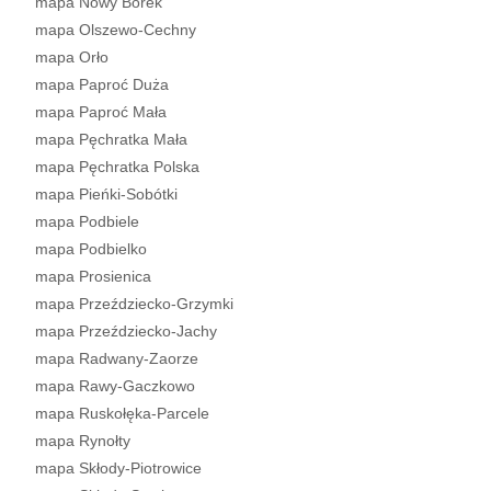
mapa Nowy Borek
mapa Olszewo-Cechny
mapa Orło
mapa Paproć Duża
mapa Paproć Mała
mapa Pęchratka Mała
mapa Pęchratka Polska
mapa Pieńki-Sobótki
mapa Podbiele
mapa Podbielko
mapa Prosienica
mapa Przeździecko-Grzymki
mapa Przeździecko-Jachy
mapa Radwany-Zaorze
mapa Rawy-Gaczkowo
mapa Ruskołęka-Parcele
mapa Rynołty
mapa Skłody-Piotrowice