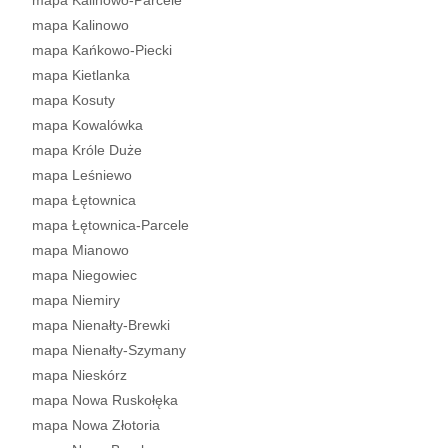
mapa Kalinowo-Parcele
mapa Kalinowo
mapa Kańkowo-Piecki
mapa Kietlanka
mapa Kosuty
mapa Kowalówka
mapa Króle Duże
mapa Leśniewo
mapa Łętownica
mapa Łętownica-Parcele
mapa Mianowo
mapa Niegowiec
mapa Niemiry
mapa Nienałty-Brewki
mapa Nienałty-Szymany
mapa Nieskórz
mapa Nowa Ruskołęka
mapa Nowa Złotoria