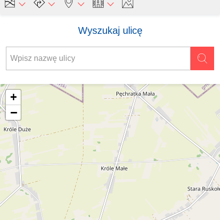
Wyszukaj ulicę
+
−