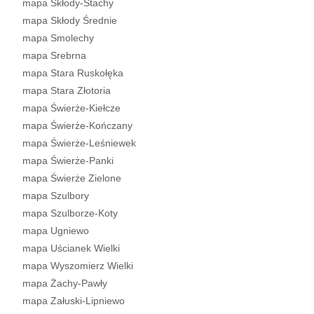
mapa Skłody-Stachy
mapa Skłody Średnie
mapa Smolechy
mapa Srebrna
mapa Stara Ruskołęka
mapa Stara Złotoria
mapa Świerże-Kiełcze
mapa Świerże-Kończany
mapa Świerże-Leśniewek
mapa Świerże-Panki
mapa Świerże Zielone
mapa Szulbory
mapa Szulborze-Koty
mapa Ugniewo
mapa Uścianek Wielki
mapa Wyszomierz Wielki
mapa Żachy-Pawły
mapa Załuski-Lipniewo