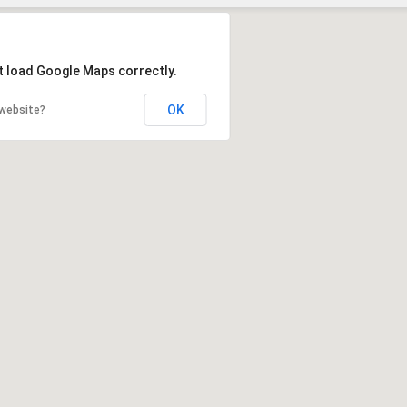
Szukaj
t load Google Maps correctly.
OK
 website?