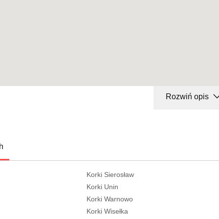
Rozwiń opis
h
Korki Sierosław
Korki Unin
Korki Warnowo
Korki Wisełka