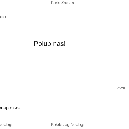
Korki Zastań
elka
Polub nas!
zwiń
 map miast
Noclegi
Kołobrzeg Noclegi