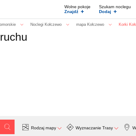
Wolne pokoje
Szukam noclegu
+
+
Znajdź
Dodaj
omorskie
Noclegi Kołczewo
mapa Kołczewo
Korki Ko
 ruchu
Rodzaj mapy
Wyznaczanie Trasy
W