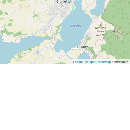
Leaflet
| ©
OpenStreetMap
contributors