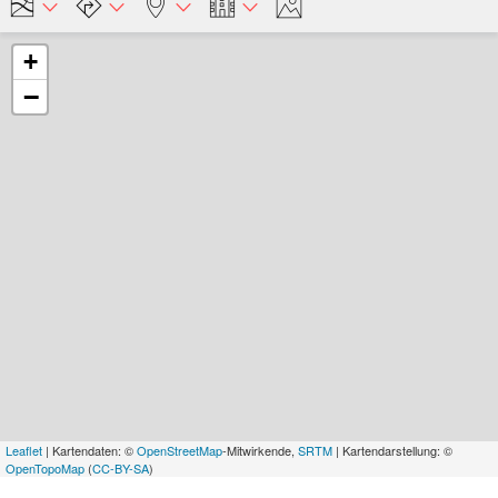
+
−
Leaflet
| Kartendaten: ©
OpenStreetMap
-Mitwirkende,
SRTM
| Kartendarstellung: ©
OpenTopoMap
(
CC-BY-SA
)