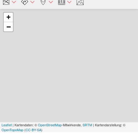
+
−
Leaflet
| Kartendaten: ©
OpenStreetMap
-Mitwirkende,
SRTM
| Kartendarstellung: ©
OpenTopoMap
(
CC-BY-SA
)