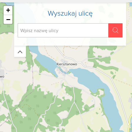
+
Wyszukaj ulicę
−
Zwiń/rozwiń