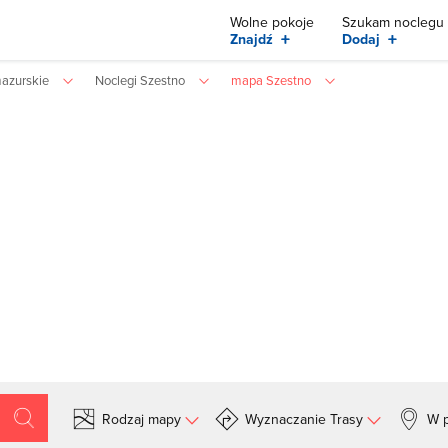
Wolne pokoje
Szukam noclegu
+
+
Znajdź
Dodaj
azurskie
Noclegi Szestno
mapa Szestno
Rodzaj mapy
Wyznaczanie Trasy
W p