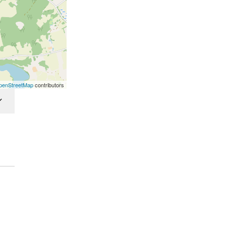
penStreetMap
contributors