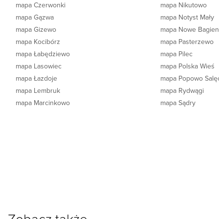
mapa Czerwonki
mapa Nikutowo
mapa Gązwa
mapa Notyst Mały
mapa Gizewo
mapa Nowe Bagien
mapa Kocibórz
mapa Pasterzewo
mapa Łabędziewo
mapa Pilec
mapa Lasowiec
mapa Polska Wieś
mapa Łazdoje
mapa Popowo Salę
mapa Lembruk
mapa Rydwągi
mapa Marcinkowo
mapa Sądry
Zobacz także