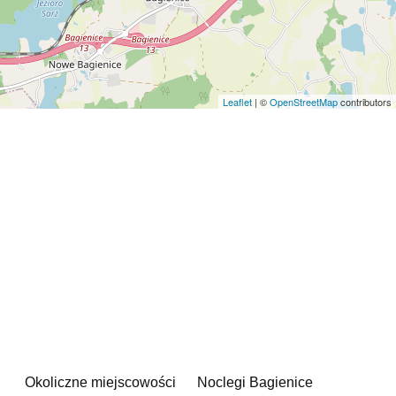
Leaflet
| ©
OpenStreetMap
contributors
Okoliczne miejscowości
Noclegi Bagienice