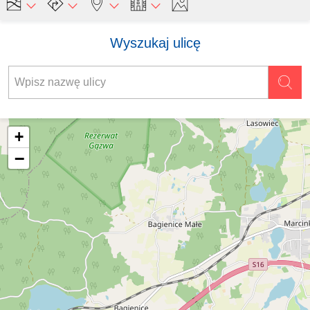
Wyszukaj ulicę
+
−