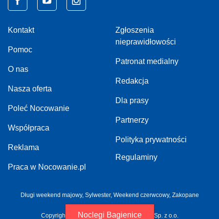
Kontakt
Zgłoszenia
nieprawidłowości
Pomoc
Patronat medialny
O nas
Redakcja
Nasza oferta
Dla prasy
Poleć Nocowanie
Partnerzy
Współpraca
Polityka prywatności
Reklama
Regulaminy
Praca w Nocowanie.pl
Długi weekend majowy,
Sylwester,
Weekend czerwcowy,
Zakopane
Noclegi Bagienice
Copyright 2005-2026 by NOCOWANIE.PL Sp. z o.o.