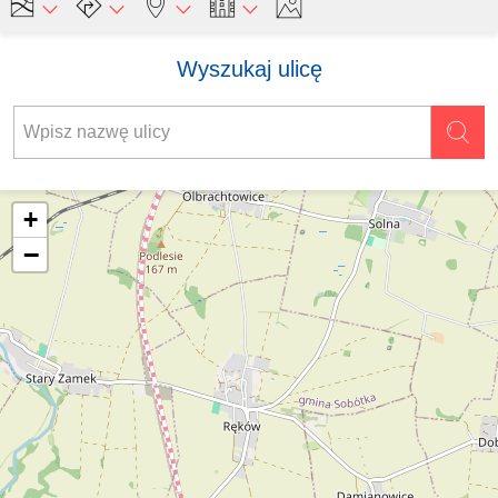
Wyszukaj ulicę
+
−