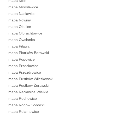
mapa Milin
mapa Mirosławice
mapa Nasławice
mapa Nowiny
mapa Okulice
mapa Olbrachtowice
mapa Owsianka
mapa Piława
mapa Piotrków Borowski
mapa Popowice
mapa Przecławice
mapa Przezdrowice
mapa Pustków Wilczkowski
mapa Pustków Żurawski
mapa Racławice Wielkie
mapa Rochowice
mapa Rogów Sobócki
mapa Rolantowice