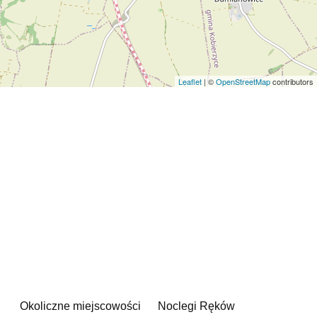
Leaflet
| ©
OpenStreetMap
contributors
Okoliczne miejscowości
Noclegi Ręków