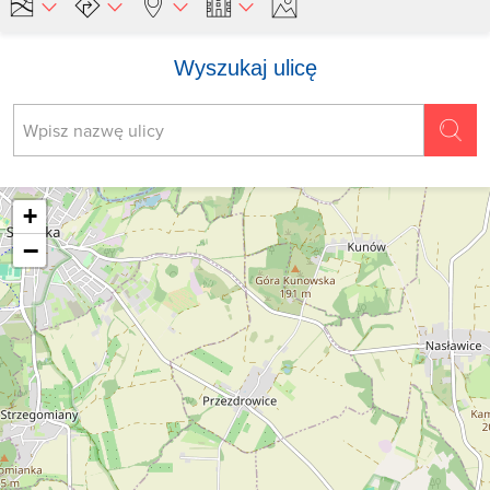
Wyszukaj ulicę
+
−