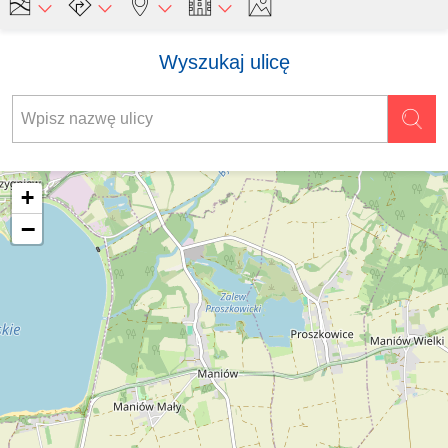
Wyszukaj ulicę
+
−