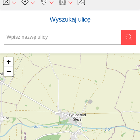
Wyszukaj ulicę
+
−