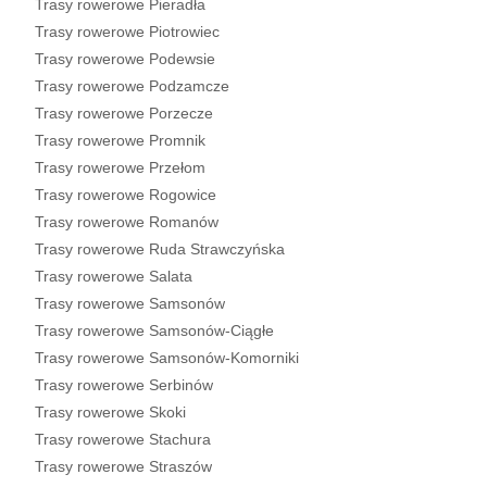
Trasy rowerowe Pieradła
Trasy rowerowe Piotrowiec
Trasy rowerowe Podewsie
Trasy rowerowe Podzamcze
Trasy rowerowe Porzecze
Trasy rowerowe Promnik
Trasy rowerowe Przełom
Trasy rowerowe Rogowice
Trasy rowerowe Romanów
Trasy rowerowe Ruda Strawczyńska
Trasy rowerowe Salata
Trasy rowerowe Samsonów
Trasy rowerowe Samsonów-Ciągłe
Trasy rowerowe Samsonów-Komorniki
Trasy rowerowe Serbinów
Trasy rowerowe Skoki
Trasy rowerowe Stachura
Trasy rowerowe Straszów