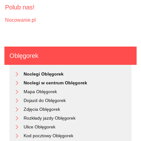
Polub nas!
Nocowanie.pl
Oblęgorek
Noclegi Oblęgorek
Noclegi w centrum Oblęgorek
Mapa Oblęgorek
Dojazd do Oblęgorek
Zdjęcia Oblęgorek
Rozkłady jazdy Oblęgorek
Ulice Oblęgorek
Kod pocztowy Oblęgorek