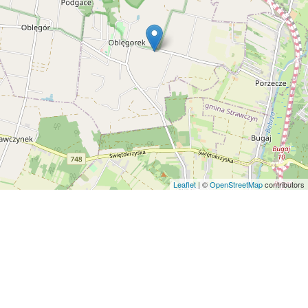
Leaflet
| ©
OpenStreetMap
contributors