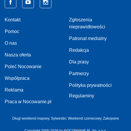
Kontakt
Zgłoszenia
nieprawidłowości
Pomoc
Patronat medialny
O nas
Redakcja
Nasza oferta
Dla prasy
Poleć Nocowanie
Partnerzy
Współpraca
Polityka prywatności
Reklama
Regulaminy
Praca w Nocowanie.pl
Długi weekend majowy,
Sylwester,
Weekend czerwcowy,
Zakopane
Copyright 2005-2026 by NOCOWANIE.PL Sp. z o.o.