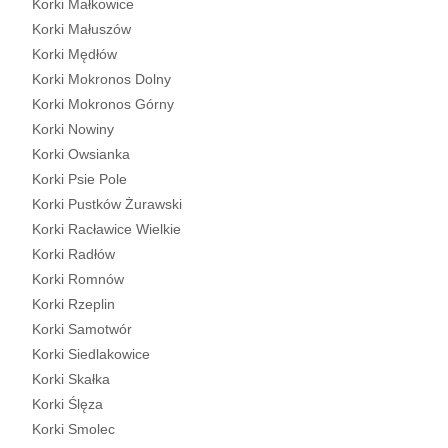
Korki Małkowice
Korki Małuszów
Korki Mędłów
Korki Mokronos Dolny
Korki Mokronos Górny
Korki Nowiny
Korki Owsianka
Korki Psie Pole
Korki Pustków Żurawski
Korki Racławice Wielkie
Korki Radłów
Korki Romnów
Korki Rzeplin
Korki Samotwór
Korki Siedlakowice
Korki Skałka
Korki Ślęza
Korki Smolec