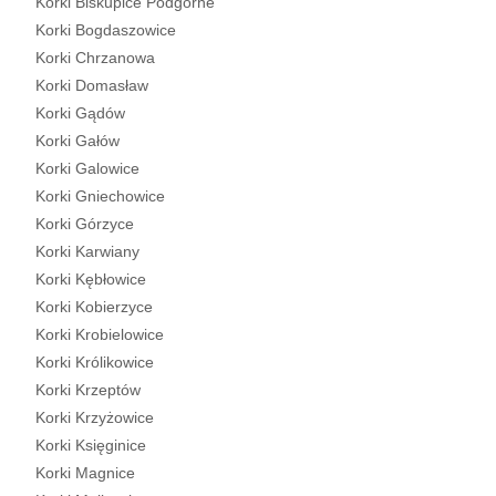
Korki Biskupice Podgórne
Korki Bogdaszowice
Korki Chrzanowa
Korki Domasław
Korki Gądów
Korki Gałów
Korki Galowice
Korki Gniechowice
Korki Górzyce
Korki Karwiany
Korki Kębłowice
Korki Kobierzyce
Korki Krobielowice
Korki Królikowice
Korki Krzeptów
Korki Krzyżowice
Korki Księginice
Korki Magnice