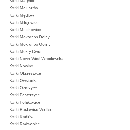
Korki Magnice
Korki Małuszów
Korki Mędłów
Korki Milejowice
Korki Mnichowice
Korki Mokronos Dolny
Korki Mokronos Górny
Korki Mokry Dwór
Korki Nowa Wieś Wrocławska
Korki Nowiny
Korki Okrzeszyce
Korki Owsianka
Korki Ozorzyce
Korki Pasterzyce
Korki Polakowice
Korki Racławice Wielkie
Korki Radłów
Korki Radwanice