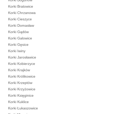
Korki Bogunów
Korki Bratowice
Korki Chrzanowa
Korki Cieszyce
Korki Domasław
Korki Gądów
Korki Galowice
Korki Gęsice
Korki Iwiny
Korki Jarosławice
Korki Kobierzyce
Korki Krajków
Korki Królikowice
Korki Krzeptów
Korki Krzyżowice
Korki Księginice
Korki Kuklice
Korki Łukaszowice