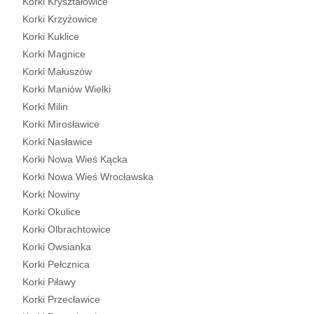
Korki Kryształowice
Korki Krzyżowice
Korki Kuklice
Korki Magnice
Korki Małuszów
Korki Maniów Wielki
Korki Milin
Korki Mirosławice
Korki Nasławice
Korki Nowa Wieś Kącka
Korki Nowa Wieś Wrocławska
Korki Nowiny
Korki Okulice
Korki Olbrachtowice
Korki Owsianka
Korki Pełcznica
Korki Piławy
Korki Przecławice