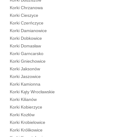
Korki Budziszów
Korki Chrzanowa
Korki Cieszyce
Korki Czerńczyce
Korki Damianowice
Korki Dobkowice
Korki Domasław
Korki Garncarsko
Korki Gniechowice
Korki Jaksonów
Korki Jaszowice
Korki Kamionna
Korki Kąty Wrocławskie
Korki Kilianów
Korki Kobierzyce
Korki Kozłów
Korki Krobielowice
Korki Królikowice