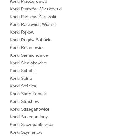
Korki Przezdrowice
Korki Pustków Wilczkowski
Korki Pustków Żurawski
Korki Racławice Wielkie
Korki Ręków
Korki Rogów Sobócki
Korki Rolantowice
Korki Samsonowice
Korki Siedlakowice
Korki Sobótki
Korki Solna
Korki Sośnica
Korki Stary Zamek
Korki Strachów
Korki Strzeganowice
Korki Strzegomiany
Korki Szczepankowice
Korki Szymanów